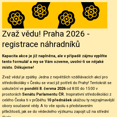
Zvaž vědu! Praha 2026 -
registrace náhradníků
Kapacita akce je již naplněna, ale v případě zájmu vyplňte
tento formulář a my se Vám ozveme, uvolní-li se nějaké
místo. Děkujeme!
Zvaž vědu! je zpátky. Jedna z největších vzdělávacích akcí pro
středoškoláky v Česku se vrací již potřetí do Prahy! Tentokrát se
uskuteční ve
pondělí 8. června 2026
od 8:00 do 15:00 v
prostorách
Senátu Parlamentu ČR.
Inspirativní středoškoláci z
celého Česka ti v průběhu
10 přednášek
ukážou ty nejzajímavější
obory současné vědy. A to vše spolu s představením
příležitostí,
jak se do vědeckého výz
kumu zapojit už na střední