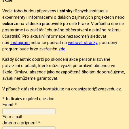
škole.
Vedle toho budou připraveny i
stánky
různých institucí s
experimenty i informacemi o dalších zajímavých projektech nebo
exkurze
na vědecká pracoviště po celé Praze. V průběhu dne se
postaráme i o zajištění chutného občerstvení a pitného režimu
účastníků. Pro aktuální informace nezapomeň sledovat
náš
Instagram
nebo se podívat na
webové stránky
, podrobný
program bude brzy zveřejněn
zde
.
Každý účastník obdrží po skončení akce personalizované
potvrzení o účasti, které může využít při omluvě absence ve
škole. Omluvu absence jako nezapočtené školám doporučujeme,
avšak nemůžeme garantovat.
V případě otázek nás kontaktujte na organizatori@zvazvedu.cz.
* Indicates required question
Email
*
Your email
Jméno a příjmení
*