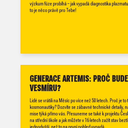
výzkum fúze probíhá – jak vypadá diagnostika plazmatu
to je něco právě pro Tebe!
GENERACE ARTEMIS: PROČ BUDE
VESMÍRU?
Lidé se vrátili na Měsíc po více než 50 letech. Proč je 
kosmonautiky? Dozvíte se zábavné technické detaily, na k
mise týká přímo vás. Přesuneme se také k projektu Čes
na střední škole a jak můžete v 16 letech zažít stav bez
jednodušší, než to na první pohled vypadá.