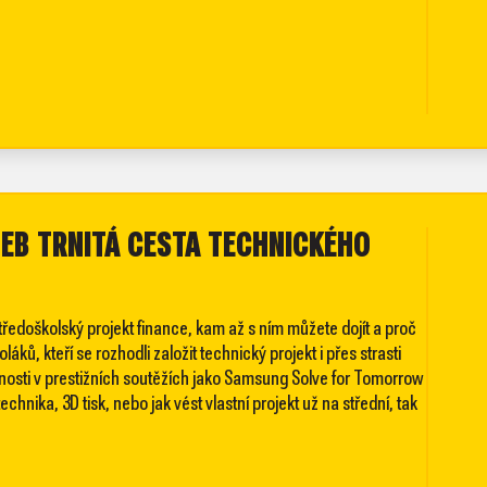
EB TRNITÁ CESTA TECHNICKÉHO
tředoškolský projekt finance, kam až s ním můžete dojít a proč
ků, kteří se rozhodli založit technický projekt i přes strasti
osti v prestižních soutěžích jako Samsung Solve for Tomorrow
hnika, 3D tisk, nebo jak vést vlastní projekt už na střední, tak