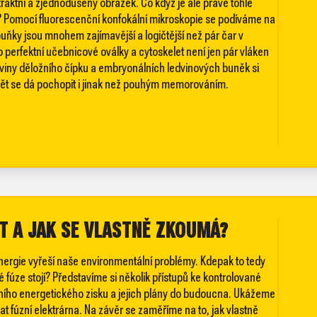
raktní a zjednodušený obrázek. Co když je ale právě tohle
? Pomocí fluorescenční konfokální mikroskopie se podíváme na
uňky jsou mnohem zajímavější a logičtější než pár čar v
perfektní učebnicové oválky a cytoskelet není jen pár vláken
viny děložního čípku a embryonálních ledvinových buněk si
vět se dá pochopit i jinak než pouhým memorováním.
ET A JAK SE VLASTNĚ ZKOUMÁ?
energie vyřeší naše environmentální problémy. Kdepak to tedy
fúze stojí? Představíme si několik přístupů ke kontrolované
vního energetického zisku a jejich plány do budoucna. Ukážeme
t fúzní elektrárna. Na závěr se zaměříme na to, jak vlastně