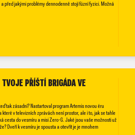
 a před jakými problémy dennodenně stojí fúzní fyzici. Možná
 TVOJE PŘÍŠTÍ BRIGÁDA VE
to teď tak zásadní? Nastartoval program Artemis novou éru
teré v televizních zprávách není prostor, ale i to, jak se tahle
ká cesta do vesmíru a misi Zero-G. Jaké jsou vaše možnosti už
tíže? Dveří k vesmíru je spousta a otevřít je je mnohem