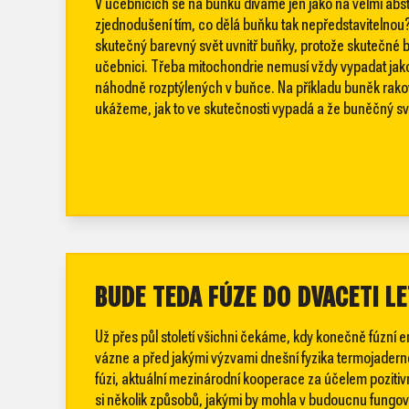
V učebnicích se na buňku díváme jen jako na velmi abst
zjednodušení tím, co dělá buňku tak nepředstavitelnou
skutečný barevný svět uvnitř buňky, protože skutečné b
učebnici. Třeba mitochondrie nemusí vždy vypadat jako 
náhodně rozptýlených v buňce. Na příkladu buněk rako
ukážeme, jak to ve skutečnosti vypadá a že buněčný s
BUDE TEDA FÚZE DO DVACETI L
Už přes půl století všichni čekáme, kdy konečně fúzní 
vázne a před jakými výzvami dnešní fyzika termojaderné 
fúzi, aktuální mezinárodní kooperace za účelem poziti
si několik způsobů, jakými by mohla v budoucnu fungova