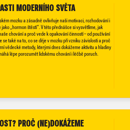
 PASTI MODERNÍHO SVĚTA
idském mozku a zásadně ovlivňuje naši motivaci, rozhodování i
 jako „hormon štěstí“. V této přednášce si vysvětlíme, jak
aše chování a proč vede k opakování činností – od používání
 se také na to, co se děje v mozku při vzniku závislosti a proč
derní vědecké metody, kterými dnes dokážeme aktivitu a hladiny
máhá lépe porozumět lidskému chování i léčbě poruch.
TOST? PROČ (NE)DOKÁŽEME