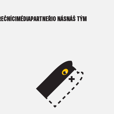
ŘEČNÍCI
MÉDIA
PARTNEŘI
O NÁS
NÁŠ TÝM