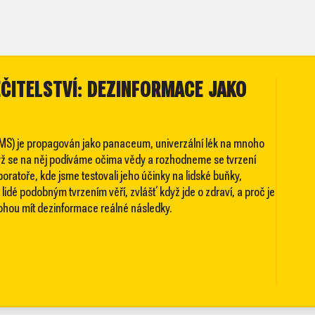
ÉČITELSTVÍ: DEZINFORMACE JAKO
MS) je propagován jako panaceum, univerzální lék na mnoho
když se na něj podíváme očima vědy a rozhodneme se tvrzení
ratoře, kde jsme testovali jeho účinky na lidské buňky,
lidé podobným tvrzením věří, zvlášť když jde o zdraví, a proč je
ohou mít dezinformace reálné následky.