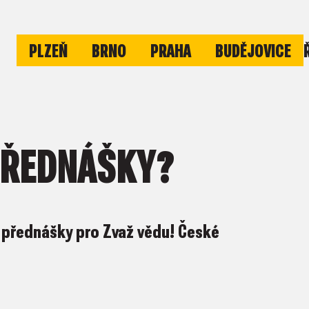
PLZEŇ
BRNO
PRAHA
BUDĚJOVICE
PŘEDNÁŠKY?
vé přednášky pro Zvaž vědu! České