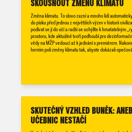
SKOUSNOUT ZMĚNU KLIMATU
Změna klimatu. To slovo zazní a mnoho lidí automaticky 
do písku před jednou z největších výzev v historii civ
podívat se jí do očí a radši se uchýlíte k hmatatelným „
prostoru, kde aktuálně tvoří podhoubí pro dezinformační v
vědy na MŽP vedoucí až k jednání s premiérem. Nakonec 
herním poli změny klimatu tak, abyste dokázali opečováv
SKUTEČNÝ VZHLED BUNĚK: ANE
UČEBNIC NESTAČÍ