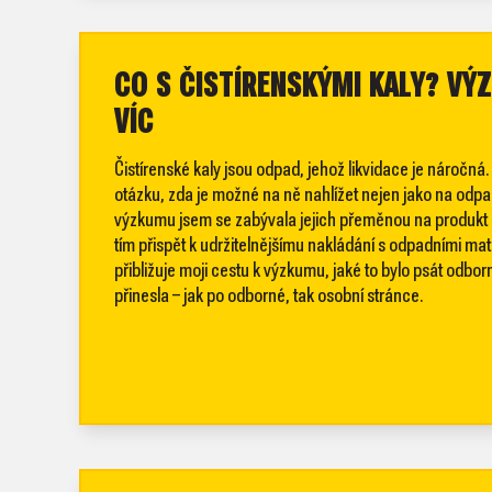
CO S ČISTÍRENSKÝMI KALY? V
VÍC
Čistírenské kaly jsou odpad, jehož likvidace je náročná
otázku, zda je možné na ně nahlížet nejen jako na odpad,
výzkumu jsem se zabývala jejich přeměnou na produkt (b
tím přispět k udržitelnějšímu nakládání s odpadními ma
přibližuje moji cestu k výzkumu, jaké to bylo psát odbor
přinesla – jak po odborné, tak osobní stránce.