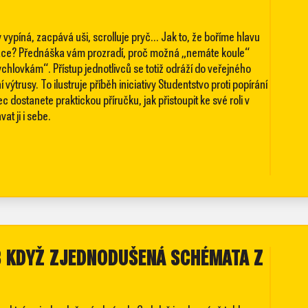
vypíná, zacpává uši, scrolluje pryč... Jak to, že boříme hlavu
ilizace? Přednáška vám prozradí, proč možná „nemáte koule“
rychlovkám“. Přístup jednotlivců se totiž odráží do veřejného
ýtrusy. To ilustruje příběh iniciativy Studentstvo proti popírání
dostanete praktickou příručku, jak přistoupit ke své roli v
at ji i sebe.
B KDYŽ ZJEDNODUŠENÁ SCHÉMATA Z