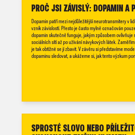
PROČ JSI ZÁVISLÝ: DOPAMIN A
Dopamin patří mezi nejdůležitější neurotransmitery v l
vznik závislostí. Přesto je často mylně označován pouze
dopamin skutečně funguje, jakým způsobem ovlivňuje n
sociálních sítí až po užívání návykových látek. Zaměříme
je tak obtížné se jí zbavit. V závěru si představíme mo
dopaminu sledovat, a ukážeme si, jak tento výzkum po
SPROSTÉ SLOVO NEBO PŘÍLEŽI