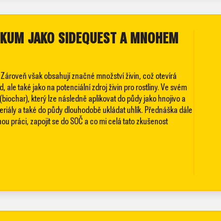
ÝZKUM JAKO SIDEQUEST A MNOHEM
. Zároveň však obsahují značné množství živin, což otevírá
 ale také jako na potenciální zdroj živin pro rostliny. Ve svém
iochar), který lze následně aplikovat do půdy jako hnojivo a
teriály a také do půdy dlouhodobě ukládat uhlík. Přednáška dále
nou práci, zapojit se do SOČ a co mi celá tato zkušenost