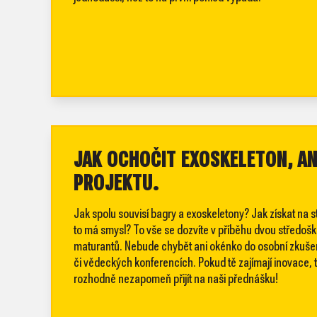
JAK OCHOČIT EXOSKELETON, AN
PROJEKTU.
Jak spolu souvisí bagry a exoskeletony? Jak získat na s
to má smysl? To vše se dozvíte v příběhu dvou středoškolá
maturantů. Nebude chybět ani okénko do osobní zkušen
či vědeckých konferencích. Pokud tě zajímají inovace, tec
rozhodně nezapomeň přijít na naši přednášku!