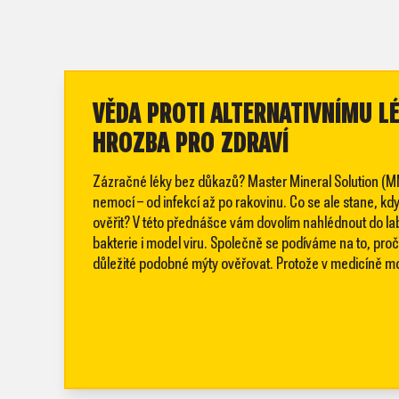
VĚDA PROTI ALTERNATIVNÍMU L
HROZBA PRO ZDRAVÍ
Zázračné léky bez důkazů? Master Mineral Solution (M
nemocí – od infekcí až po rakovinu. Co se ale stane, 
ověřit? V této přednášce vám dovolím nahlédnout do labo
bakterie i model viru. Společně se podíváme na to, proč 
důležité podobné mýty ověřovat. Protože v medicíně m