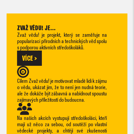
ZVAŽ VĚDU! JE...
Zvaž vědu! je projekt, který se zaměřuje na
popularizaci přírodních a technických věd spolu
s podporou aktivních středoškoláků.
VÍCE >
Cílem Zvaž vědu! je motivovat mladé lidi k zájmu
o vědu, ukázat jim, že to není jen nudná teorie,
ale že dokáže být zábavná a nabídnout spoustu
zajímavých příležitostí do budoucna.
Na našich akcích vystupují středoškoláci, kteří
mají už něco za sebou, od soutěží po vlastní
vědecké projekty, a chtějí své zkušenosti