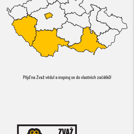
Přijď na Zvaž vědu! a inspiruj se do vlastních začátků!