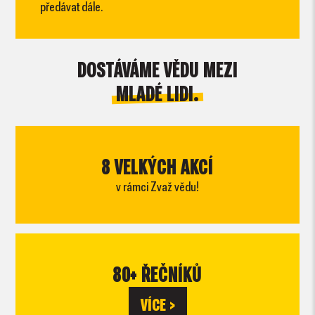
předávat dále.
DOSTÁVÁME VĚDU MEZI
MLADÉ LIDI.
8 VELKÝCH AKCÍ
v rámci Zvaž vědu!
80+ ŘEČNÍKŮ
VÍCE >