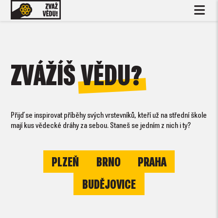
ZVÁŽÍŠ
VĚDU?
Přijď se inspirovat příběhy svých vrstevníků, kteří už na střední škole
mají kus vědecké dráhy za sebou. Staneš se jedním z nich i ty?
PLZEŇ
BRNO
PRAHA
BUDĚJOVICE