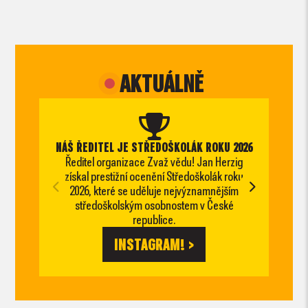
AKTUÁLNĚ
NÁŠ ŘEDITEL JE STŘEDOŠKOLÁK ROKU 2026
Ředitel organizace Zvaž vědu! Jan Herzig
Právě
získal prestižní ocenění Středoškolák roku
Praha
2026, které se uděluje nejvýznamnějším
Stř
středoškolským osobnostem v České
republice.
INSTAGRAM! >