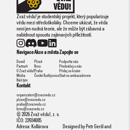
Zvaž vědu! je studentský projekt, který popularizuje
vědu mezi středoškoláky. Chceme ukázat, že věda
není jen nudná teorie, ale že může být zábavná a
nabídnout spoustu zajímavých příležitostí.
Navigace
Akce a města
Zapojte se
Domů
Plzeň
Podpořte nás
Partneři
Brno
Přednášej u nás
O Zvaž vědu!
Praha
Přidej se k nám
Média
České Budějovice
Staň se ambasadorem
Náš tým
Kontakt
organizatori@zvazvedu.cz
plzen@zvazvedu.cz
praha@zvazvedu.cz
brno@zvazvedu.cz
© 2026 Zvaž vědu!, z. s.
IČO: 23934085
Adresa: Kollárova
Designed by
Petr Geršl
and