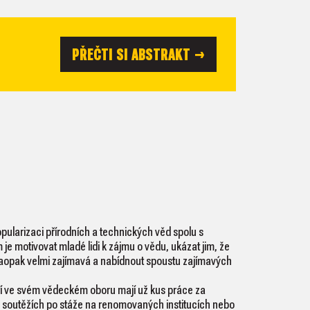
PŘEČTI SI ABSTRAKT →
opularizaci přírodních a technických věd spolu s
je motivovat mladé lidi k zájmu o vědu, ukázat jim, že
 naopak velmi zajímavá a nabídnout spoustu zajímavých
eří ve svém vědeckém oboru mají už kus práce za
 soutěžích po stáže na renomovaných institucích nebo