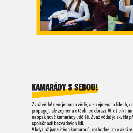
KAMARÁDY S SEBOU!
Zvaž vědu! není jenom o vědě, ale zejména o lidech, o t
propagují, ale zejména o těch, co dorazí. Ať už si k n
naopak nové kamarády uděláš, Zvaž vědu! je skvělá př
společnosti bezvadných lidí.
A když už jsme i těch kamarádů, rozhodně jim o akci řek