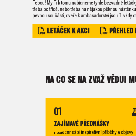
Tebou! My Ti k tomu nabídneme tyhle bezvadné letáčky, 
třeba po třídě, nebo třeba na nějakou pěknou nástěnku
pevnou součástí, dveře k ambasadorství jsou Ti vždy ot
LETÁČEK K AKCI
PŘEHLED 
NA CO SE NA ZVAŽ VĚDU! M
01
ZAJÍMAVÉ PŘEDNÁŠKY
Poslechneš si inspirativní příběhy a objevy