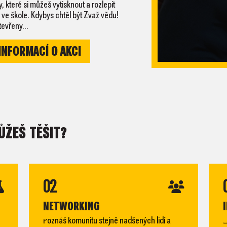
které si můžeš vytisknout a rozlepit
 ve škole. Kdybys chtěl být Zvaž vědu!
evřeny...
INFORMACÍ O AKCI
ŮŽEŠ TĚŠIT?
02
NETWORKING
Poznáš komunitu stejně nadšených lidí a
Z