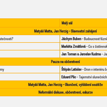
Malý sál
Matyáš Matta, Jan Herzig
– Slavnostní zahájení
utečnosti?
Jáchym Buben
– Budoucnost fúzní
Markéta Zmátlová
– Co s čistírens
Jan Toman a Jaroslav Kudrna
– Ja
Pauza na občerstvení
 my
Štěpán Latislav
– Dron v interiéru 
Eduard Plic
– Tajemství slunečních
Matyáš Matta, Jan Herzig
– Ukončení, vyhlášení soutěže
Neformální diskuse, občerstvení, exkurze