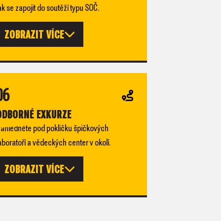
ak se zapojit do soutěží typu SOČ.
ZOBRAZIT VÍCE
06
ODBORNÉ EXKURZE
ahlédněte pod pokličku špičkových
aboratoří a vědeckých center v okolí.
ZOBRAZIT VÍCE