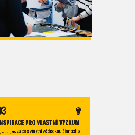
03
INSPIRACE PRO VLASTNÍ VÝZKUM
jistíš, jak začít s vlastní vědeckou činností a