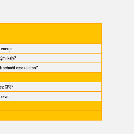
 energie
kými kaly?
k ochočit exoskeleton?
bez GPS?
 skvrn