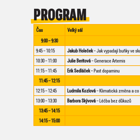
PROGRAM
Čas
Velký sál
9:00 – 9:30
9:45 – 10:15
Jakub Holeček
– Jak vypadají buňky ve sk
10:30 – 11:00
Julie Beritová
– Generace Artemis
11:15 – 11:45
Erik Sedláček
– Past dopaminu
11:45 – 12:15
12:15 – 12:45
Ludmila Kozlová
– Klimatická změna a co
13:00 – 13:30
Barbora Skývová
– Léčba bez důkazů
13:45 – 14:15
14:15 – 15:00