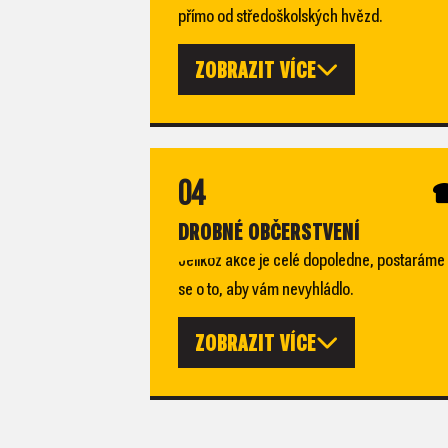
přímo od středoškolských hvězd.
ZOBRAZIT VÍCE
04
DROBNÉ OBČERSTVENÍ
Jelikož akce je celé dopoledne, postaráme
se o to, aby vám nevyhládlo.
ZOBRAZIT VÍCE