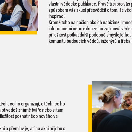
vlastní vědecké publikace. Právě ti si pro vás
způsobem vás zkusí přesvědčit o tom, že věda 
inspirací.
Kromě toho na našich akcích nabízíme i mnoh
informacemi nebo exkurze na zajímavá vědeck
příležitost potkat další podobně smýšlející lidi,
komunitu budoucích vědců, inženýrů a třeba i
ěch, co ho organizují, o těch, co ho
ám přivedeš známé tváře nebo si tam
íležitost poznat něco nového ve
ni a přemluv je, ať na akci přijdou s