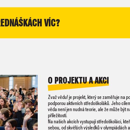
ŘEDNÁŠKÁCH VÍC?
O PROJEKTU A AKCI
Zvaž vědu! je projekt, který se zaměřuje na p
podporou aktivních středoškoláků. Jeho cílem 
věda není jen nudná teorie, ale že může být
příležitostí.
Na našich akcích vystupují středoškoláci, kt
sebou, od skvělých výsledků v olympiádách a